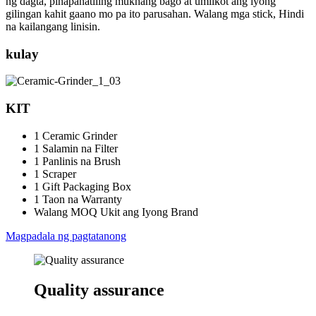
ng dagta, pinapanatiling mukhang bago at umiikot ang iyong
gilingan kahit gaano mo pa ito parusahan. Walang mga stick, Hindi
na kailangang linisin.
kulay
KIT
1 Ceramic Grinder
1 Salamin na Filter
1 Panlinis na Brush
1 Scraper
1 Gift Packaging Box
1 Taon na Warranty
Walang MOQ Ukit ang Iyong Brand
Magpadala ng pagtatanong
Quality assurance