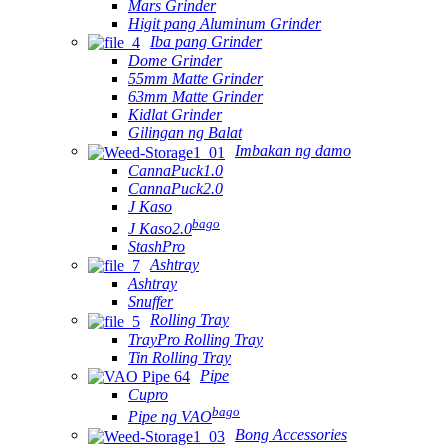
Mars Grinder
Higit pang Aluminum Grinder
Iba pang Grinder
Dome Grinder
55mm Matte Grinder
63mm Matte Grinder
Kidlat Grinder
Gilingan ng Balat
Imbakan ng damo
CannaPuck1.0
CannaPuck2.0
J Kaso
bago
J Kaso2.0
StashPro
Ashtray
Ashtray
Snuffer
Rolling Tray
TrayPro Rolling Tray
Tin Rolling Tray
Pipe
Cupro
bago
Pipe ng VAO
Bong Accessories