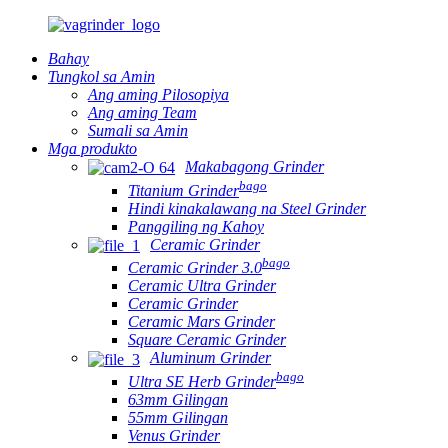
Bahay
Tungkol sa Amin
Ang aming Pilosopiya
Ang aming Team
Sumali sa Amin
Mga produkto
Makabagong Grinder
bago
Titanium Grinder
Hindi kinakalawang na Steel Grinder
Panggiling ng Kahoy
Ceramic Grinder
bago
Ceramic Grinder 3.0
Ceramic Ultra Grinder
Ceramic Grinder
Ceramic Mars Grinder
Square Ceramic Grinder
Aluminum Grinder
bago
Ultra SE Herb Grinder
63mm Gilingan
55mm Gilingan
Venus Grinder