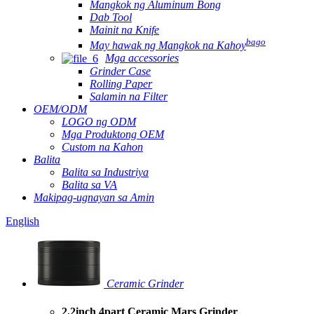
Mangkok ng Aluminum Bong
Dab Tool
Mainit na Knife
bago
May hawak ng Mangkok na Kahoy
Mga accessories
Grinder Case
Rolling Paper
Salamin na Filter
OEM/ODM
LOGO ng ODM
Mga Produktong OEM
Custom na Kahon
Balita
Balita sa Industriya
Balita sa VA
Makipag-ugnayan sa Amin
English
Ceramic Grinder
2.2inch 4part Ceramic Mars Grinder