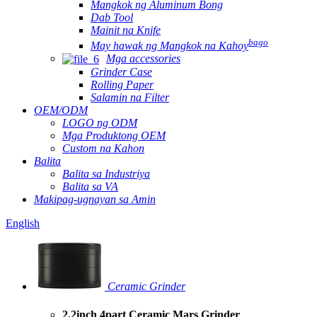
Mangkok ng Aluminum Bong
Dab Tool
Mainit na Knife
bago
May hawak ng Mangkok na Kahoy
Mga accessories
Grinder Case
Rolling Paper
Salamin na Filter
OEM/ODM
LOGO ng ODM
Mga Produktong OEM
Custom na Kahon
Balita
Balita sa Industriya
Balita sa VA
Makipag-ugnayan sa Amin
English
Ceramic Grinder
2.2inch 4part Ceramic Mars Grinder