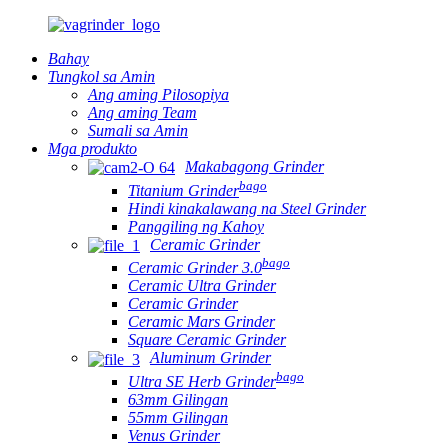
Bahay
Tungkol sa Amin
Ang aming Pilosopiya
Ang aming Team
Sumali sa Amin
Mga produkto
Makabagong Grinder
bago
Titanium Grinder
Hindi kinakalawang na Steel Grinder
Panggiling ng Kahoy
Ceramic Grinder
bago
Ceramic Grinder 3.0
Ceramic Ultra Grinder
Ceramic Grinder
Ceramic Mars Grinder
Square Ceramic Grinder
Aluminum Grinder
bago
Ultra SE Herb Grinder
63mm Gilingan
55mm Gilingan
Venus Grinder