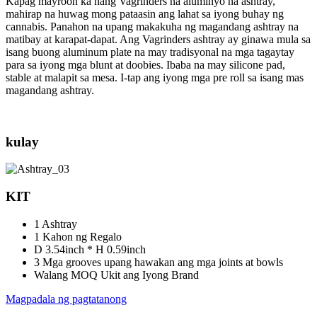
Kapag mayroon ka nang Vagrinders na aluminyo na ashtray,
mahirap na huwag mong pataasin ang lahat sa iyong buhay ng
cannabis. Panahon na upang makakuha ng magandang ashtray na
matibay at karapat-dapat. Ang Vagrinders ashtray ay ginawa mula sa
isang buong aluminum plate na may tradisyonal na mga tagaytay
para sa iyong mga blunt at doobies. Ibaba na may silicone pad,
stable at malapit sa mesa. I-tap ang iyong mga pre roll sa isang mas
magandang ashtray.
kulay
KIT
1 Ashtray
1 Kahon ng Regalo
D 3.54inch * H 0.59inch
3 Mga grooves upang hawakan ang mga joints at bowls
Walang MOQ Ukit ang Iyong Brand
Magpadala ng pagtatanong