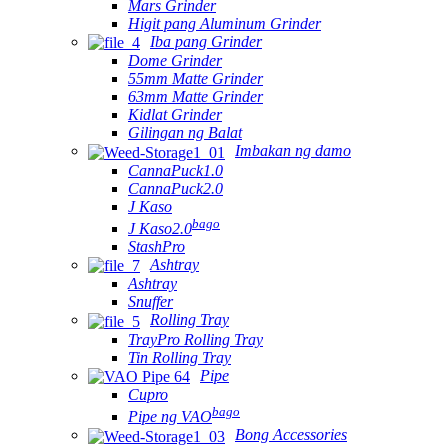
Mars Grinder
Higit pang Aluminum Grinder
Iba pang Grinder
Dome Grinder
55mm Matte Grinder
63mm Matte Grinder
Kidlat Grinder
Gilingan ng Balat
Imbakan ng damo
CannaPuck1.0
CannaPuck2.0
J Kaso
bago
J Kaso2.0
StashPro
Ashtray
Ashtray
Snuffer
Rolling Tray
TrayPro Rolling Tray
Tin Rolling Tray
Pipe
Cupro
bago
Pipe ng VAO
Bong Accessories