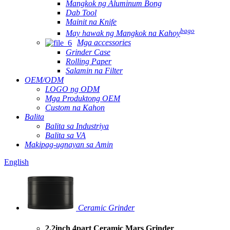
Mangkok ng Aluminum Bong
Dab Tool
Mainit na Knife
bago
May hawak ng Mangkok na Kahoy
Mga accessories
Grinder Case
Rolling Paper
Salamin na Filter
OEM/ODM
LOGO ng ODM
Mga Produktong OEM
Custom na Kahon
Balita
Balita sa Industriya
Balita sa VA
Makipag-ugnayan sa Amin
English
Ceramic Grinder
2.2inch 4part Ceramic Mars Grinder