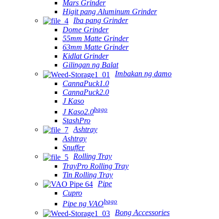
Mars Grinder
Higit pang Aluminum Grinder
Iba pang Grinder
Dome Grinder
55mm Matte Grinder
63mm Matte Grinder
Kidlat Grinder
Gilingan ng Balat
Imbakan ng damo
CannaPuck1.0
CannaPuck2.0
J Kaso
bago
J Kaso2.0
StashPro
Ashtray
Ashtray
Snuffer
Rolling Tray
TrayPro Rolling Tray
Tin Rolling Tray
Pipe
Cupro
bago
Pipe ng VAO
Bong Accessories