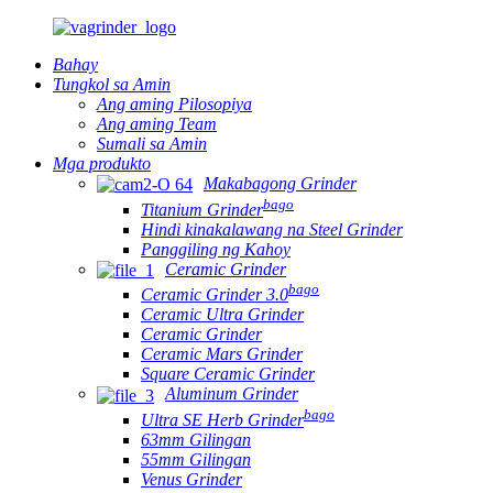
Bahay
Tungkol sa Amin
Ang aming Pilosopiya
Ang aming Team
Sumali sa Amin
Mga produkto
Makabagong Grinder
bago
Titanium Grinder
Hindi kinakalawang na Steel Grinder
Panggiling ng Kahoy
Ceramic Grinder
bago
Ceramic Grinder 3.0
Ceramic Ultra Grinder
Ceramic Grinder
Ceramic Mars Grinder
Square Ceramic Grinder
Aluminum Grinder
bago
Ultra SE Herb Grinder
63mm Gilingan
55mm Gilingan
Venus Grinder